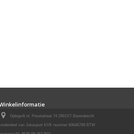
Winkelinformatie
Oplegvilt.nl, Pesetatraat 74 2991XT Barendrecht
onderdeel van Jokasport KVK nummer 60646799 BTW
nummer NL 8539.98.267.B01