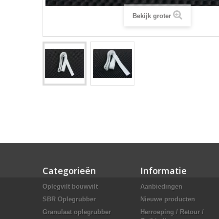
Bekijk groter
Categorieën
Informatie
Oplegvilt bouwvilt
Aanbiedingen
SBR Oplegrubber
Nieuwe producten
Granulaat oplegrubber
Herroeping / Retour /